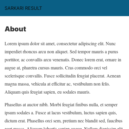
SARKARI RESULT
About
Lorem ipsum dolor sit amet, consectetur adipiscing elit. Nunc
imperdiet rhoncus arcu non aliquet. Sed tempor mauris a purus
porttitor, ac convallis arcu venenatis. Donec lorem erat, ornare in
augue at, pharetra cursus mauris. Cras commodo orci vel
scelerisque convallis. Fusce sollicitudin feugiat placerat. Aenean
magna massa, vehicula at efficitur ac, vestibulum non felis.
Aliquam quis feugiat sapien, eu sodales mauris.
Phasellus at auctor nibh. Morbi feugiat finibus nulla, et semper
ipsum sodales a. Fusce at lacus vestibulum, luctus sapien quis,
dictum erat. Phasellus orci sem, pretium nec blandit sed, faucibus
eget massa. Aliquam lobortis sapien augue. Nullam dignissim elit